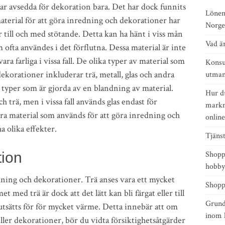
var avsedda för dekoration bara. Det har dock funnits
Lönen
material för att göra inredning och dekorationer har
Norge
ler till och med stötande. Detta kan ha hänt i viss mån
Vad ä
 ofta användes i det förflutna. Dessa material är inte
ra farliga i vissa fall. De olika typer av material som
Konsu
ekorationer inkluderar trä, metall, glas och andra
utmani
a typer som är gjorda av en blandning av material.
Hur d
ch trä, men i vissa fall används glas endast för
markn
dra material som används för att göra inredning och
online
 olika effekter.
Tjänst
tion
Shopp
hobby
edning och dekorationer. Trä anses vara ett mycket
Shopp
t med trä är dock att det lätt kan bli färgat eller till
Grunde
 utsätts för för mycket värme. Detta innebär att om
inom 
eller dekorationer, bör du vidta försiktighetsåtgärder