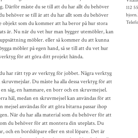
Vital
. Därför måste du se till att du har allt du behöver
112 5
 behöver se till är att du har allt som du behöver
bjorn
Telef
de objekt som du kommer att ha beror på hur stora
lats är. Nu när du vet hur man bygger utemöbler, kan
 uppsättning möbler. eller så kommer du att kunna
ygga möbler på egen hand, så se till att du vet hur
erktyg för att göra ditt projekt hända.
 du har rätt typ av verktyg för jobbet. Några verktyg
skruvmejslar. Du måste ha alla dessa verktyg för att
a en såg, en hammare, en borr och en skruvmejsel.
rra hål, medan en skruvmejsel kan användas för att
en mejsel användas för att göra bitarna passar ihop
gen. När du har alla material som du behöver för att
 som du behöver för att montera din uteplats. Du
ar, och en bordslöpare eller en stol löpare. Det är