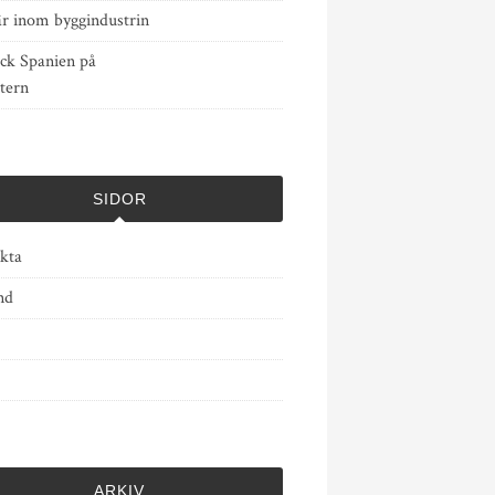
är inom byggindustrin
ck Spanien på
tern
SIDOR
kta
nd
ARKIV