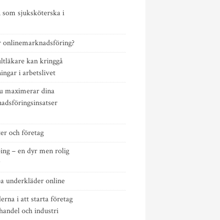
 som sjuksköterska i
r onlinemarknadsföring?
ltläkare kan kringgå
ngar i arbetslivet
u maximerar dina
adsföringsinsatser
er och företag
ing – en dyr men rolig
a underkläder online
rna i att starta företag
handel och industri