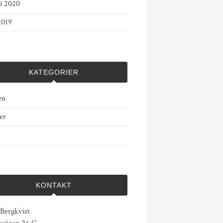
ri 2020
2019
KATEGORIER
en
er
KONTAKT
 Bergkvist