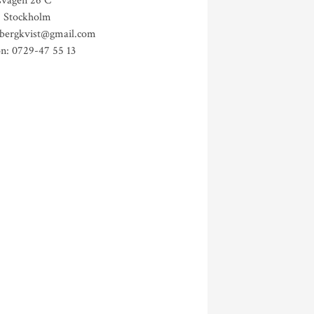
isvägen 26 C
5 Stockholm
.bergkvist@gmail.com
on: 0729-47 55 13