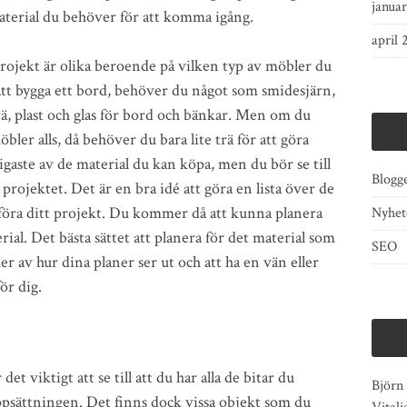
janua
aterial du behöver för att komma igång.
april 
rojekt är olika beroende på vilken typ av möbler du
tt bygga ett bord, behöver du något som smidesjärn,
rä, plast och glas för bord och bänkar. Men om du
bler alls, då behöver du bara lite trä för att göra
igaste av de material du kan köpa, men du bör se till
Blogg
 projektet. Det är en bra idé att göra en lista över de
tföra ditt projekt. Du kommer då att kunna planera
Nyhet
rial. Det bästa sättet att planera för det material som
SEO
r av hur dina planer ser ut och att ha en vän eller
ör dig.
t viktigt att se till att du har alla de bitar du
Björn
ppsättningen. Det finns dock vissa objekt som du