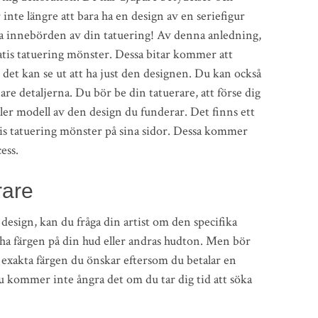
 inte längre att bara ha en design av en seriefigur
rska innebörden av din tatuering! Av denna anledning,
ratis tatuering mönster. Dessa bitar kommer att
det kan se ut att ha just den designen. Du kan också
e detaljerna. Du bör be din tatuerare, att förse dig
ler modell av den design du funderar. Det finns ett
is tatuering mönster på sina sidor. Dessa kommer
ess.
rare
esign, kan du fråga din artist om den specifika
cha färgen på din hud eller andras hudton. Men bör
 exakta färgen du önskar eftersom du betalar en
u kommer inte ångra det om du tar dig tid att söka