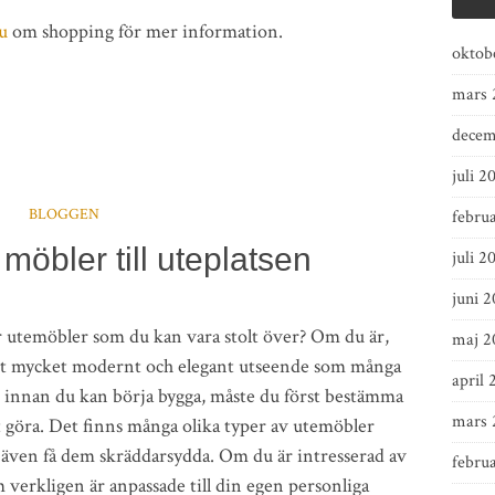
u
om shopping för mer information.
oktob
mars 
decem
juli 2
BLOGGEN
februa
öbler till uteplatsen
juli 2
juni 
r utemöbler som du kan vara stolt över? Om du är,
maj 2
 ett mycket modernt och elegant utseende som många
april 
en innan du kan börja bygga, måste du först bestämma
mars 
 göra. Det finns många olika typer av utemöbler
 även få dem skräddarsydda. Om du är intresserad av
febru
verkligen är anpassade till din egen personliga